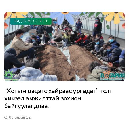
ВИДЕО МЭДЭЭЛЭЛ
“Хотын цэцэгс хайраас ургадаг” төсөлт
хичээл амжилттай зохион
байгуулагдлаа.
05 сарын 12