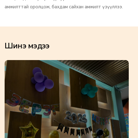
амжилттай оролцож, бахдам сайхан амжилт үзүүллээ.
Шинэ мэдээ