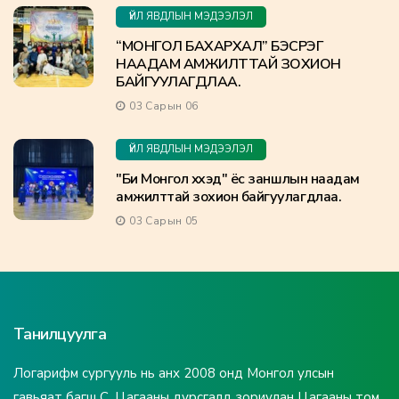
ҮЙЛ ЯВДЛЫН МЭДЭЭЛЭЛ
“МОНГОЛ БАХАРХАЛ” БЭСРЭГ
НААДАМ АМЖИЛТТАЙ ЗОХИОН
БАЙГУУЛАГДЛАА.
03 Сарын 06
ҮЙЛ ЯВДЛЫН МЭДЭЭЛЭЛ
"Би Монгол хүүхэд" ёс заншлын наадам
амжилттай зохион байгуулагдлаа.
03 Сарын 05
Танилцуулга
Логарифм сургууль нь анх 2008 онд Монгол улсын
гавьяат багш С. Цагааны дурсгалд зориулан Цагааны том