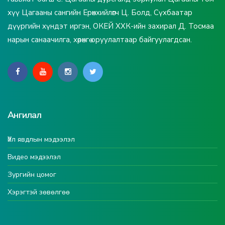
хүү Цагааны сангийн Ерөнхийлөгч Ц. Болд, Сүхбаатар
дүүргийн хүндэт иргэн, ОКЕЙ ХХК-ийн захирал Д. Тосмаа
нарын санаачилга, хөрөнгө оруулалтаар байгуулагдсан.
Ангилал
Үйл явдлын мэдээлэл
Видео мэдээлэл
Зургийн цомог
Хэрэгтэй зөвөлгөө