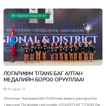
ҮЙЛ ЯВДЛЫН МЭДЭЭЛЭЛ
ЛОГАРИФМ TITANS БАГ АЛТАН
МЕДАЛИЙН БОРОО ОРУУЛЛАА!
06 сарын 19
Монголын Чирлидингийн Холбооны аварга шалгаруулах
тэмцээнд Логарифм сургуулийн LOGARITHM TITANS баг