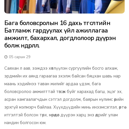
Бага боловсролын 16 дахь төгсөлтийн
Батламж гардуулах үйл ажиллагаа
амжилт, бахархал, догдлолоор дүүрэн
болж өндөрлөлөө.
05 сарын 29
Саяхан л аав, ээждээ хөтлүүлэн сургуулийн босго алхаж,
эрдмийн их аянд гараагаа эхэлж байсан бяцхан шавь нар
маань хэдийнээ таван жилийг ардаа үдэж, бага
боловсролоо амжилттай төгсөж буйг харахад багш, эцэг эх,
асран хамгаалагчдын сэтгэл догдолж, баярын нулимс өөрийн
эрхгүй мэлмэрч байлаа. Хүүхдүүдийн минь инээмсэглэл, өөртөө
итгэлтэй болсон төрх, мөрөөдөл дүүрэн харц энэ өдрийг улам
нандин болгосон юм.