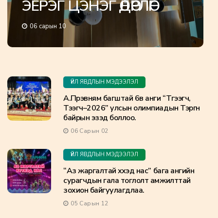
ЭЕРЭГ ЦЭНЭГ ӨДӨРЛӨГ
06 сарын 10
ҮЙЛ ЯВДЛЫН МЭДЭЭЛЭЛ
А.Пүрэвням багштай 6в анги “Түгээгч,
Тээгч–2026” улсын олимпиадын Тэргүүн
байрын эзэд боллоо.
06 Сарын 02
ҮЙЛ ЯВДЛЫН МЭДЭЭЛЭЛ
“Аз жаргалтай хүүхэд нас” бага ангийн
сурагчдын гала тоглолт амжилттай
зохион байгуулагдлаа.
05 Сарын 12