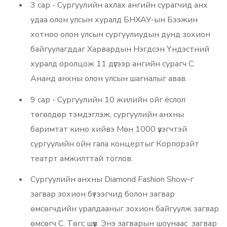
3 сар - Сургуулийн ахлах ангийн сурагчид анх
удаа олон улсын хуралд БНХАУ-ын Бээжин
хотноо олон улсын сургуулиудын дунд зохион
байгуулагддаг Харвардын Нэгдсэн Үндэстний
хуралд оролцож 11 дүгээр ангийн сурагч С.
Ананд анхны олон улсын шагналыг авав.
9 сар - Сургуулийн 10 жилийн ойг ёслол
төгөлдөр тэмдэглэж, сургуулийн анхны
баримтат кино хийвэ Мөн 1000 үзэгчтэй
сургуулийн ойн гала концертыг Корпорэйт
театрт амжилттай тоглов.
Сургуулийн анхны Diamond Fashion Show-г
загвар зохион бүтээгчид болон загвар
өмсөгчдийн уралдааныг зохион байгуулж загвар
өмсөгч С. Төгс шүүв. Энэ загварын шоунаас загвар