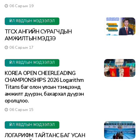
06 Сарын 19
ҮЙЛ ЯВДЛЫН МЭДЭЭЛЭЛ
ТӨГСӨХ АНГИЙН СУРАГЧДЫН
АМЖИЛТЫН МЭДЭЭ
06 Сарын 17
ҮЙЛ ЯВДЛЫН МЭДЭЭЛЭЛ
KOREA OPEN CHEERLEADING
CHAMPIONSHIPS 2026 Logarithm
Titans баг олон улсын тэмцээнд
амжилт дүүрэн, бахархал дүүрэн
оролцлоо.
06 Сарын 15
ҮЙЛ ЯВДЛЫН МЭДЭЭЛЭЛ
ЛОГАРИФМ ТАЙТАНС БАГ УСАН