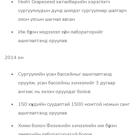
Нийт Grapeseed хөтөлбөрийн хэрэглэгч
сургуулиудын дунд шилдэг сургуулиар шалгарч
олон улсын шагнал авсан.
Иж бүрэн мэдээлэл зүйн лабораторийг
ашиглалтанд оруулав.
2014 он
Сургуулийн усан бассейныг ашиглалтанд
оруулж, усан бассейны хичээлийг 3 дугаар
ангиас нь эхлэн оруулдаг болов.
150 хүүхдийн суудалтай 1500 номтой номын санг
ашиглалтанд оруулав.
Хими болон Физикийн хичээлийн иж бүрэн
зөөврийн лабораторитой болов.