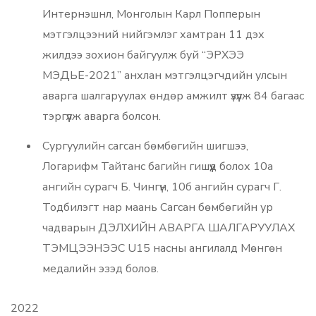
Интернэшнл, Монголын Карл Попперын
мэтгэлцээний нийгэмлэг хамтран 11 дэх
жилдээ зохион байгуулж буй “ЭРХЭЭ
МЭДЬЕ-2021” анхлан мэтгэлцэгчдийн улсын
аварга шалгаруулах өндөр амжилт үзүүлж 84 багаас
тэргүүлж аварга болсон.
Сургуулийн сагсан бөмбөгийн шигшээ,
Логарифм Тайтанс багийн гишүүд болох 10а
ангийн сурагч Б. Чингүн, 10б ангийн сурагч Г.
Тодбилэгт нар маань Сагсан бөмбөгийн ур
чадварын ДЭЛХИЙН АВАРГА ШАЛГАРУУЛАХ
ТЭМЦЭЭНЭЭС U15 насны ангилалд Мөнгөн
медалийн эзэд болов.
2022