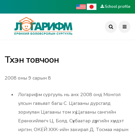
School profile
Түүхэн товчоон
2008 оны 9 сарын 8
Логарифм сургууль нь анх 2008 онд Монгол
улсын гавьяат багш С. Цагааны дурсгалд
зориулан Цагааны том хүү Цагааны сангийн
Ерөнхийлөгч Ц. Болд, Сүхбаатар дүүргийн хүндэт
иргэн, ОКЕЙ ХХК-ийн захирал Д. Тосмаа нарын