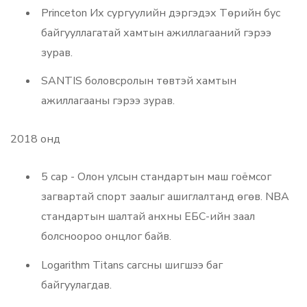
Princeton Их сургуулийн дэргэдэх Төрийн бус
байгууллагатай хамтын ажиллагааний гэрээ
зурав.
SANTIS боловсролын төвтэй хамтын
ажиллагааны гэрээ зурав.
2018 онд
5 сар - Олон улсын стандартын маш гоёмсог
загвартай спорт заалыг ашиглалтанд өгөв. NBA
стандартын шалтай анхны ЕБС-ийн заал
болсноороо онцлог байв.
Logarithm Titans сагсны шигшээ баг
байгуулагдав.