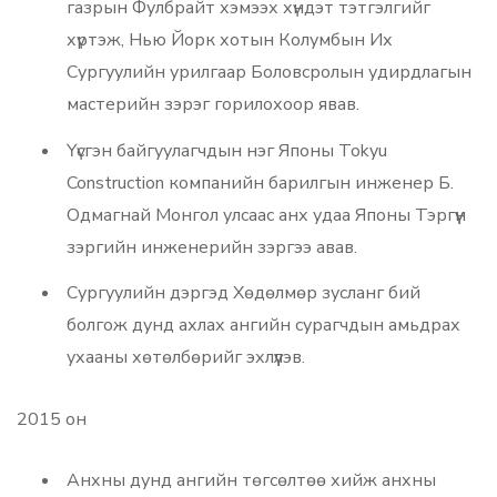
газрын Фулбрайт хэмээх хүндэт тэтгэлгийг
хүртэж, Нью Йорк хотын Колумбын Их
Сургуулийн урилгаар Боловсролын удирдлагын
мастерийн зэрэг горилохоор явав.
Үүсгэн байгуулагчдын нэг Японы Tokyu
Construction компанийн барилгын инженер Б.
Одмагнай Монгол улсаас анх удаа Японы Тэргүүн
зэргийн инженерийн зэргээ авав.
Сургуулийн дэргэд Хөдөлмөр зусланг бий
болгож дунд ахлах ангийн сурагчдын амьдрах
ухааны хөтөлбөрийг эхлүүлэв.
2015 он
Анхны дунд ангийн төгсөлтөө хийж анхны