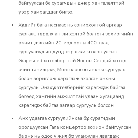
байгуулсан ба сурагчдын дүү нар хөнгөлөлттэй
үнээр хамрагддаг билээ.
Хүүхдийг бага наснаас нь сонирхолтой аргаар
сургаж, төрөлх англи хэлтэй болгогч зохиогчийн
өмчит дэлхийн 20-иод орны 400-гаад
сургуулиудын дунд хэрэгжигч олон улсын
Grapeseed хөтөлбөр-тэй Японы Сендай хотод
очин танилцаж, Монголоосоо анхны сургууль
болон зориглож хэрэглэж эхэлсэн анхны
сургууль. Энэхүү хөтөлбөрийг хэрэгжүүлж байгаа
бөгөөд хамгийн амжилттай удаан хугацаанд
хэрэгжүүлж байгаа загвар сургууль болсон.
Анх удаагаа сургуулийнхаа бүх сурагчдын
оролцуулсан Гала концертоо зохион байгуулсан
ба энэ нь одоо ч жил бүр уламжлан явагдаж