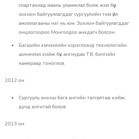
спартакиад маань уламжлал болж жил бүр
зохион байгууллагддаг сургуулийн том үйл
ажиллагааны нэг нь юм. Зохион байгуулагддаг
онцлогоороо Монголдоо анхдагч болсон.
Багшийн хмчээлийн хэрэглээнд технологийн
шинэчлэл хийж бүх ангиудаа ТВ, бичгийн
камераар тоноглов.
2012 он
Сургууль анхны бага ангийн төгсөлтөө хийж,
дунд ангитай болов.
2013 он