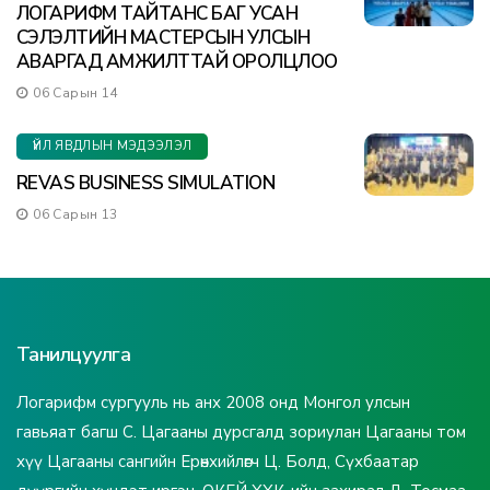
ЛОГАРИФМ ТАЙТАНС БАГ УСАН
СЭЛЭЛТИЙН МАСТЕРСЫН УЛСЫН
АВАРГАД АМЖИЛТТАЙ ОРОЛЦЛОО
06 Сарын 14
ҮЙЛ ЯВДЛЫН МЭДЭЭЛЭЛ
REVAS BUSINESS SIMULATION
06 Сарын 13
Танилцуулга
Логарифм сургууль нь анх 2008 онд Монгол улсын
гавьяат багш С. Цагааны дурсгалд зориулан Цагааны том
хүү Цагааны сангийн Ерөнхийлөгч Ц. Болд, Сүхбаатар