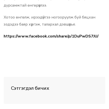
дурсамжтай өнгөрүүллээ.
Хотоо өнгөлж, ирээдүйгээ ногооруулж буй бяцхан
эздэдээ баяр хүргэж, талархал дэвшүүлье.
https://www.facebook.com/share/p/1DuPwDS7JU/
Сэтгэгдэл бичих