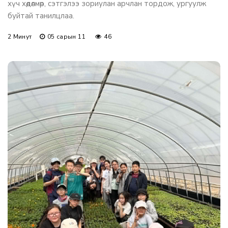
хүч хөдөлмөр, сэтгэлээ зориулан арчлан тордож, ургуулж
буйтай танилцлаа.
2 Минут
05 сарын 11
46