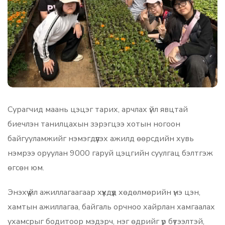
Сурагчид маань цэцэг тарих, арчлах үйл явцтай
биечлэн танилцахын зэрэгцээ хотын ногоон
байгууламжийг нэмэгдүүлэх ажилд өөрсдийн хувь
нэмрээ оруулан 9000 гаруй цэцгийн суулгац бэлтгэж
өгсөн юм.
Энэхүү үйл ажиллагаагаар хүүхдүүд хөдөлмөрийн үнэ цэн,
хамтын ажиллагаа, байгаль орчноо хайрлан хамгаалах
ухамсрыг бодитоор мэдэрч, нэг өдрийг үр бүтээлтэй,