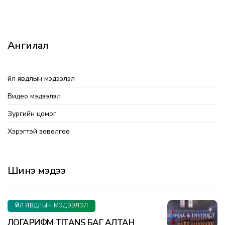
Ангилал
Үйл явдлын мэдээлэл
Видео мэдээлэл
Зургийн цомог
Хэрэгтэй зөвөлгөө
Шинэ мэдээ
ҮЙЛ ЯВДЛЫН МЭДЭЭЛЭЛ
ЛОГАРИФМ TITANS БАГ АЛТАН