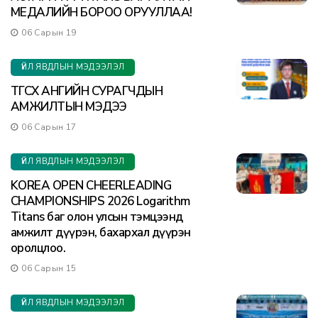
МЕДАЛИЙН БОРОО ОРУУЛЛАА!
06 Сарын 19
ҮЙЛ ЯВДЛЫН МЭДЭЭЛЭЛ
ТӨГСӨХ АНГИЙН СУРАГЧДЫН
АМЖИЛТЫН МЭДЭЭ
06 Сарын 17
ҮЙЛ ЯВДЛЫН МЭДЭЭЛЭЛ
KOREA OPEN CHEERLEADING
CHAMPIONSHIPS 2026 Logarithm
Titans баг олон улсын тэмцээнд
амжилт дүүрэн, бахархал дүүрэн
оролцлоо.
06 Сарын 15
ҮЙЛ ЯВДЛЫН МЭДЭЭЛЭЛ