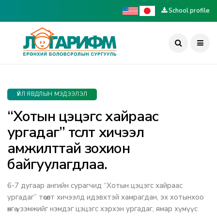
School profile
ҮЙЛ ЯВДЛЫН МЭДЭЭЛЭЛ
“Хотын цэцэгс хайраас
ургадаг” төсөлт хичээл
амжилттай зохион
байгуулагдлаа.
6-7 дугаар ангийн сурагчид “Хотын цэцэгс хайраас
ургадаг” төсөлт хичээлд идэвхтэй хамрагдан, эх хотынхоо
өнгө үзэмжийг нэмдэг цэцэгс хэрхэн ургадаг, ямар хүмүүс