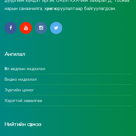
дүүргийн хүндэт иргэн, ОКЕЙ ХХК-ийн захирал Д. Тосмаа
нарын санаачилга, хөрөнгө оруулалтаар байгуулагдсан.
Ангилал
Үйл явдлын мэдээлэл
Видео мэдээлэл
Зургийн цомог
Хэрэгтэй зөвөлгөө
Нийтийн сүлжээ