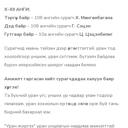
X-XII АНГИ:
Тэргүүн байр
– 10б ангийн сурагч
Х. Мөнгөнбагана
Дэд байр
– 10б ангийн сурагч
Г. Сэцэн
Гутгаар байр
– 10а ангийн сурагч
Ц. Цэцэнбилиг
Сурагчид маань тайзан дээр өөртөө итгэлтэй, уран тод
хоолойгоор уншиж, уран сэтгэмж, бүтээлч байдлаа
бүрэн илэрхийлсэн шилдэг наадам боллоо.
Амжилт гаргасан нийт сурагчдадаа халуун баяр
хүргэе!
Та бүхний уран үгс, унших ур чадвар улам тодоор
гялалзаж, уран зохиолын ертөнцөд хөтлөн орж буй тань
бидний бахархал юм.
"Уран жиргээ" уран уншлагын наадмаа амжилттай