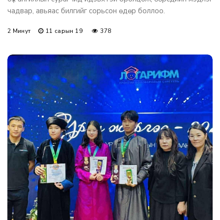
чадвар, авьяас билгийг сорьсон өдөр боллоо.
2 Минут
11 сарын 19
378