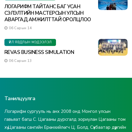
ЛОГАРИФМ ТАЙТАНС БАГ УСАН
СЭЛЭЛТИЙН МАСТЕРСЫН УЛСЫН
АВАРГАД АМЖИЛТТАЙ ОРОЛЦЛОО
06 Сарын 14
ҮЙЛ ЯВДЛЫН МЭДЭЭЛЭЛ
REVAS BUSINESS SIMULATION
06 Сарын 13
Танилцуулга
Логарифм сургууль нь анх 2008 онд Монгол улсын
гавьяат багш С. Цагааны дурсгалд зориулан Цагааны том
хүү Цагааны сангийн Ерөнхийлөгч Ц. Болд, Сүхбаатар дүүргийн