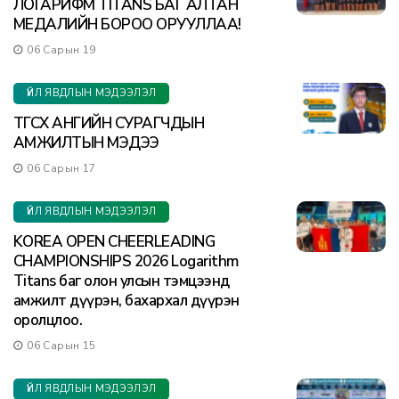
ЛОГАРИФМ TITANS БАГ АЛТАН
МЕДАЛИЙН БОРОО ОРУУЛЛАА!
06 Сарын 19
ҮЙЛ ЯВДЛЫН МЭДЭЭЛЭЛ
ТӨГСӨХ АНГИЙН СУРАГЧДЫН
АМЖИЛТЫН МЭДЭЭ
06 Сарын 17
ҮЙЛ ЯВДЛЫН МЭДЭЭЛЭЛ
KOREA OPEN CHEERLEADING
CHAMPIONSHIPS 2026 Logarithm
Titans баг олон улсын тэмцээнд
амжилт дүүрэн, бахархал дүүрэн
оролцлоо.
06 Сарын 15
ҮЙЛ ЯВДЛЫН МЭДЭЭЛЭЛ