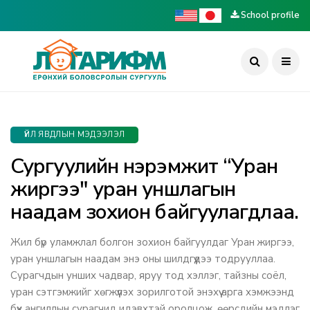
School profile
ҮЙЛ ЯВДЛЫН МЭДЭЭЛЭЛ
Сургуулийн нэрэмжит “Уран
жиргээ" уран уншлагын
наадам зохион байгуулагдлаа.
Жил бүр уламжлал болгон зохион байгуулдаг Уран жиргээ,
уран уншлагын наадам энэ оны шилдгүүдээ тодрууллаа.
Сурагчдын унших чадвар, яруу тод хэллэг, тайзны соёл,
уран сэтгэмжийг хөгжүүлэх зорилготой энэхүү арга хэмжээнд
бүх ангиллын сурагчид идэвхтэй оролцож, өөрсдийн мэдлэг