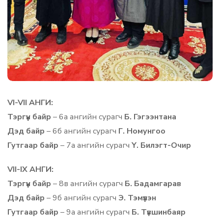
VI-VII АНГИ:
Тэргүүн байр
– 6а ангийн сурагч
Б. Гэгээнтана
Дэд байр
– 6б ангийн сурагч
Г. Номунгоо
Гутгаар байр
– 7а ангийн сурагч
Ү. Билэгт-Очир
VII-IX АНГИ:
Тэргүүн байр
– 8в ангийн сурагч
Б. Бадамгарав
Дэд байр
– 9б ангийн сурагч
Э. Тэмүүлэн
Гутгаар байр
– 9а ангийн сурагч
Б. Түвшинбаяр