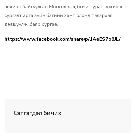
зохион байгуулсан Монгол хэл, бичиг, уран зохиолын
сургалт арга зүйн багийн хамт олонд талархал
дэвшүүлж, баяр хүргэе.
https://www.facebook.com/share/p/1AeES7o8JL/
Сэтгэгдэл бичих