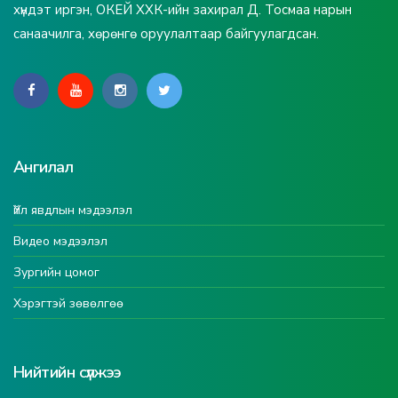
хүндэт иргэн, ОКЕЙ ХХК-ийн захирал Д. Тосмаа нарын
санаачилга, хөрөнгө оруулалтаар байгуулагдсан.
Ангилал
Үйл явдлын мэдээлэл
Видео мэдээлэл
Зургийн цомог
Хэрэгтэй зөвөлгөө
Нийтийн сүлжээ