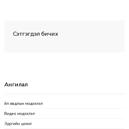
Сэтгэгдэл бичих
Ангилал
Үйл явдлын мэдээлэл
Видео мэдээлэл
Зургийн цомог