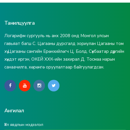
Танилцуулга
Логарифм сургууль нь анх 2008 онд Монгол улсын
гавьяат багш С. Цагааны дурсгалд зориулан Цагааны том
хүү Цагааны сангийн Ерөнхийлөгч Ц. Болд, Сүхбаатар дүүргийн
хүндэт иргэн, ОКЕЙ ХХК-ийн захирал Д. Тосмаа нарын
санаачилга, хөрөнгө оруулалтаар байгуулагдсан.
Ангилал
Үйл явдлын мэдээлэл