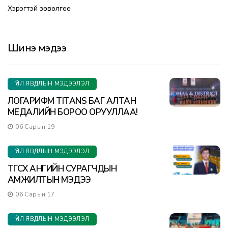
Хэрэгтэй зөвөлгөө
Шинэ мэдээ
ҮЙЛ ЯВДЛЫН МЭДЭЭЛЭЛ
ЛОГАРИФМ TITANS БАГ АЛТАН
МЕДАЛИЙН БОРОО ОРУУЛЛАА!
06 Сарын 19
ҮЙЛ ЯВДЛЫН МЭДЭЭЛЭЛ
ТӨГСӨХ АНГИЙН СУРАГЧДЫН
АМЖИЛТЫН МЭДЭЭ
06 Сарын 17
ҮЙЛ ЯВДЛЫН МЭДЭЭЛЭЛ