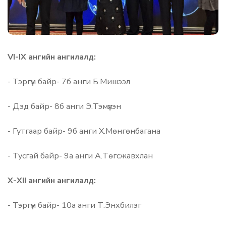
VI-IX ангийн ангилалд:
- Тэргүүн байр- 7б анги Б.Мишээл
- Дэд байр- 8б анги Э.Тэмүүлэн
- Гутгаар байр- 9б анги Х.Мөнгөнбагана
- Тусгай байр- 9а анги А.Төгсжавхлан
X-XII ангийн ангилалд:
- Тэргүүн байр- 10а анги Т.Энхбилэг