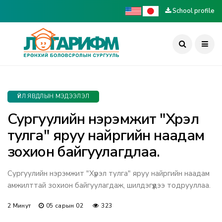
School profile
ҮЙЛ ЯВДЛЫН МЭДЭЭЛЭЛ
Сургуулийн нэрэмжит "Хүрэл
тулга" яруу найргийн наадам
зохион байгуулагдлаа.
Сургуулийн нэрэмжит "Хүрэл тулга" яруу найргийн наадам
амжилттай зохион байгуулагдаж, шилдэгүүдээ тодрууллаа.
2 Минут
05 сарын 02
323