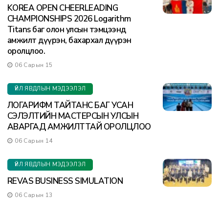
KOREA OPEN CHEERLEADING
CHAMPIONSHIPS 2026 Logarithm
Titans баг олон улсын тэмцээнд
амжилт дүүрэн, бахархал дүүрэн
оролцлоо.
06 Сарын 15
ҮЙЛ ЯВДЛЫН МЭДЭЭЛЭЛ
ЛОГАРИФМ ТАЙТАНС БАГ УСАН
СЭЛЭЛТИЙН МАСТЕРСЫН УЛСЫН
АВАРГАД АМЖИЛТТАЙ ОРОЛЦЛОО
06 Сарын 14
ҮЙЛ ЯВДЛЫН МЭДЭЭЛЭЛ
REVAS BUSINESS SIMULATION
06 Сарын 13