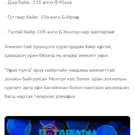
- Дэд байр- 11б анги Ф.Юука
- Гутгаар байр- 10а анги Б.Ирмүүн
- Тусгай байр-10б анги Б.Хонгор нар шалгарлаа!
Амжилттай оролцсон сурагчдадаа баяр хүргэж,
цаашдын уран бүтээлд нь өндөр амжилт хүсье.
"Хүрэл тулга" яруу найргийн наадмаа амжилттай
зохион байгуулсан Монгол хэл, бичиг, уран зохиолын
сургалт арга зүйн багийнхан болон хамтран ажилласан
багш нартаа талархал дэвшүүлье.