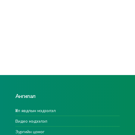
Ангилал
Үйл явдлын мэдээлэл
Видео мэдээлэл
Зургийн цомог