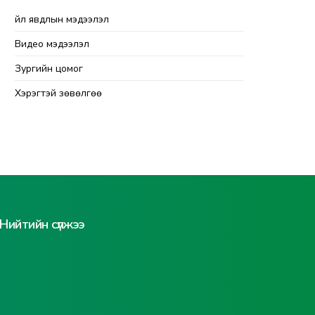
Үйл явдлын мэдээлэл
Видео мэдээлэл
Зургийн цомог
Хэрэгтэй зөвөлгөө
Нийтийн сүлжээ