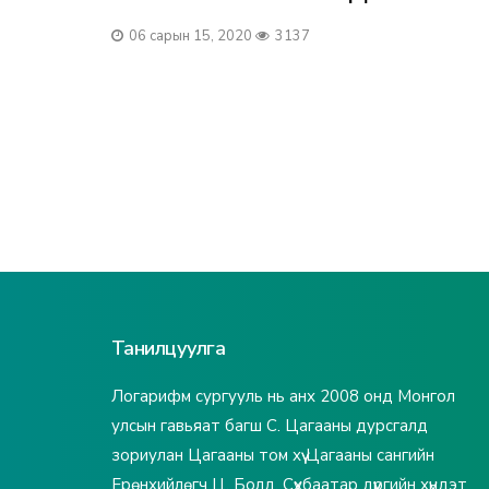
06 сарын 15, 2020
3137
Танилцуулга
Логарифм сургууль нь анх 2008 онд Монгол
улсын гавьяат багш С. Цагааны дурсгалд
зориулан Цагааны том хүү Цагааны сангийн
Ерөнхийлөгч Ц. Болд, Сүхбаатар дүүргийн хүндэт