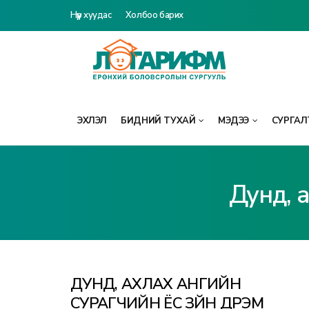
Нүүр хуудас
Холбоо барих
ЭХЛЭЛ
БИДНИЙ ТУХАЙ
МЭДЭЭ
СУРГАЛТ
Дунд, а
ДУНД, АХЛАХ АНГИЙН
СУРАГЧИЙН ЁС ЗҮЙН ДҮРЭМ