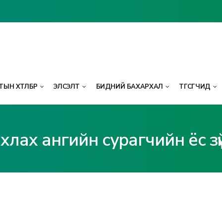
ЫН ХӨТӨЛБӨР
ЭЛСЭЛТ
БИДНИЙ БАХАРХАЛ
ТӨГСӨГЧИД
хлах ангийн сурагчийн ёс зү