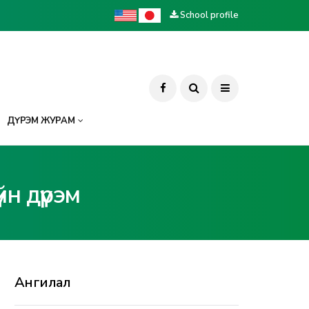
School profile
ДҮРЭМ ЖУРАМ
йн дүрэм
Ангилал