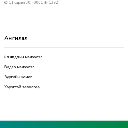
11 сарын 30, -0001
1392
Ангилал
Үйл явдлын мэдээлэл
Видео мэдээлэл
Зургийн цомог
Хэрэгтэй зөвөлгөө