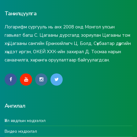
Танилцуулга
Логарифм сургууль нь анх 2008 онд Монгол улсын
гавьяат багш С. Цагааны дурсгалд зориулан Цагааны том
хүү Цагааны сангийн Ерөнхийлөгч Ц. Болд, Сүхбаатар дүүргийн
хүндэт иргэн, ОКЕЙ ХХК-ийн захирал Д. Тосмаа нарын
санаачилга, хөрөнгө оруулалтаар байгуулагдсан.
Ангилал
Үйл явдлын мэдээлэл
Видео мэдээлэл