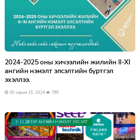
2024-2025 оны хичээлийн жилийн II-XI
ангийн нэмэлт элсэлтийн бүртгэл
эхэллээ.
05 сарын 15, 2024
785
2-11 ДҮГЭЭР АНГИЙН НЭМЭЛТ ЭЛСЭЛТ