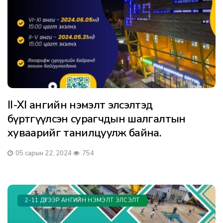
II-XI ангийн нэмэлт элсэлтэд
бүртгүүлсэн сурагчдын шалгалтын
хуваарийг танилцуулж байна.
05 сарын 22, 2024
754
2-11 ДҮГЭЭР АНГИЙН НЭМЭЛТ ЭЛСЭЛТ