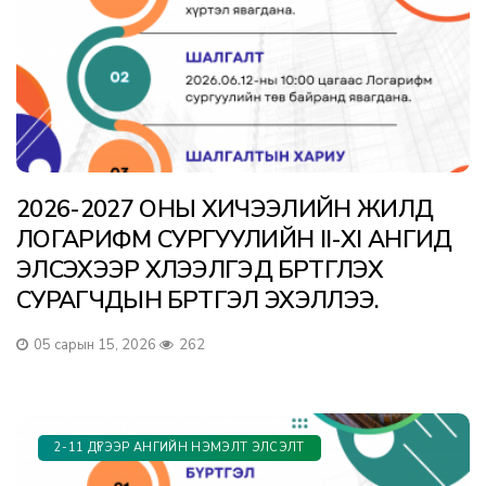
2026-2027 ОНЫ ХИЧЭЭЛИЙН ЖИЛД
ЛОГАРИФМ СУРГУУЛИЙН II-XI АНГИД
ЭЛСЭХЭЭР ХҮЛЭЭЛГЭД БҮРТГҮҮЛЭХ
СУРАГЧДЫН БҮРТГЭЛ ЭХЭЛЛЭЭ.
05 сарын 15, 2026
262
2-11 ДҮГЭЭР АНГИЙН НЭМЭЛТ ЭЛСЭЛТ