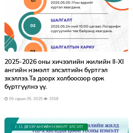
2025-2026 оны хичээлийн жилийн II-XI
ангийн нэмэлт элсэлтийн бүртгэл
эхэллээ.Та доорх холбоосоор орж
бүртгүүлнэ үү.
05 сарын 05, 2025
1558
2-11 ДҮГЭЭР АНГИЙН НЭМЭЛТ ЭЛСЭЛТ