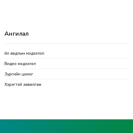
Ангилал
Үйл явдлын мэдээлэл
Видео мэдээлэл
Зургийн цомог
Хэрэгтэй зөвөлгөө