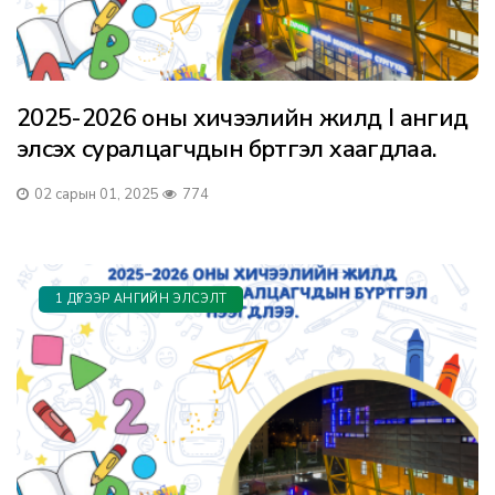
2025-2026 оны хичээлийн жилд I ангид
элсэх суралцагчдын бүртгэл хаагдлаа.
02 сарын 01, 2025
774
1 ДҮГЭЭР АНГИЙН ЭЛСЭЛТ