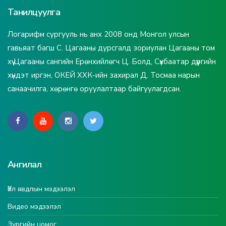
Танилцуулга
Логарифм сургууль нь анх 2008 онд Монгол улсын
гавьяат багш С. Цагааны дурсгалд зориулан Цагааны том
хүү Цагааны сангийн Ерөнхийлөгч Ц. Болд, Сүхбаатар дүүргийн
хүндэт иргэн, ОКЕЙ ХХК-ийн захирал Д. Тосмаа нарын
санаачилга, хөрөнгө оруулалтаар байгуулагдсан.
Ангилал
Үйл явдлын мэдээлэл
Видео мэдээлэл
Зургийн цомог