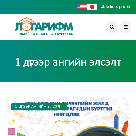
School profile
1 дүгээр ангийн элсэлт
1 ДҮГЭЭР АНГИЙН ЭЛСЭЛТ