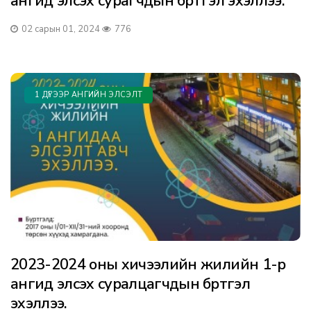
ангид элсэх сурагчдын бүртгэл эхэллээ.
02 сарын 01, 2024
776
1 ДҮГЭЭР АНГИЙН ЭЛСЭЛТ
2023-2024 оны хичээлийн жилийн 1-р
ангид элсэх суралцагчдын бүртгэл
эхэллээ.