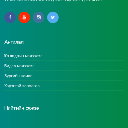
Ангилал
Үйл явдлын мэдээлэл
Видео мэдээлэл
Зургийн цомог
Хэрэгтэй зөвөлгөө
Нийтийн сүлжээ