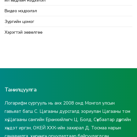
Үйл явдлын мэдээлэл
Видео мэдээлэл
Зургийн цомог
Хэрэгтэй зөвөлгөө
Танилцуулга
Логарифм сургууль нь анх 2008 онд Монгол улсын
гавьяат багш С. Цагааны дурсгалд зориулан Цагааны том
хүү Цагааны сангийн Ерөнхийлөгч Ц. Болд, Сүхбаатар дүүргийн
хүндэт иргэн, ОКЕЙ ХХК-ийн захирал Д. Тосмаа нарын
санаачилга, хөрөнгө оруулалтаар байгуулагдсан.