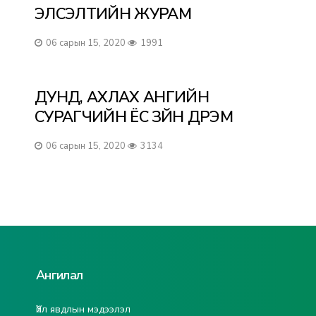
ЭЛСЭЛТИЙН ЖУРАМ
06 сарын 15, 2020
1991
ДУНД, АХЛАХ АНГИЙН
СУРАГЧИЙН ЁС ЗҮЙН ДҮРЭМ
06 сарын 15, 2020
3134
Ангилал
Үйл явдлын мэдээлэл