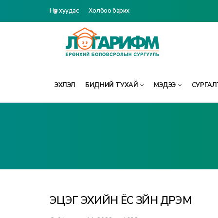
Нүүр хуудас
Холбоо барих
ЭХЛЭЛ
БИДНИЙ ТУХАЙ
МЭДЭЭ
СУРГАЛТ
ЭЦЭГ ЭХИЙН ЁС ЗҮЙН ДҮРЭМ