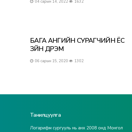
04 сарын 14, 2022
1632
БАГА АНГИЙН СУРАГЧИЙН ЁС
ЗҮЙН ДҮРЭМ
06 сарын 15, 2020
1302
Танилцуулга
Логарифм сургууль нь анх 2008 онд Монгол