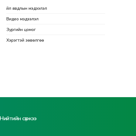
Үйл явдлын мэдээлэл
Видео мэдээлэл
Зургийн цомог
Хэрэгтэй зөвөлгөө
Нийтийн сүлжээ