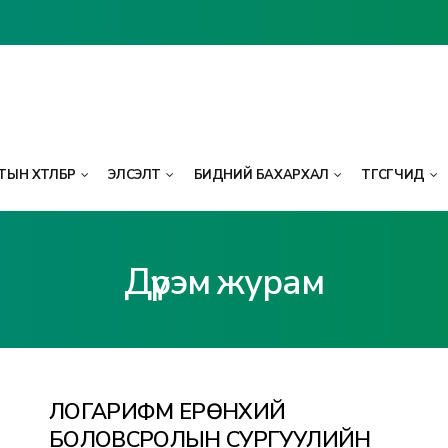
ЫН ХӨТӨЛБӨР
ЭЛСЭЛТ
БИДНИЙ БАХАРХАЛ
ТӨГСӨГЧИД
Дүрэм журам
ЛОГАРИФМ ЕРӨНХИЙ
БОЛОВСРОЛЫН СУРГУУЛИЙН